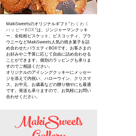
MakiSweetsのオリジナルギフト
"わくわく
ハッピー
BOX"
は、ジンジャーマンクッキ
ー、全粒粉ビスケット、ビスコッティ、ブラ
ウニーなどMakiSweets人気の焼き菓子を詰
め合わせたバラエティBOXです。お客さまの
お好みやご予算に応じて自由に詰め合わせる
ことができます。個別のラッピングも承りま
すのでご相談ください。
オリジナルのアイシングクッキーにメッセー
ジを添えて
内祝い、ハローウイン、クリスマ
ス、お中元、お歳暮などの贈り物やにも最適
です。発送も承りますので、お気軽にお問い
合わせください。
MakiSweets