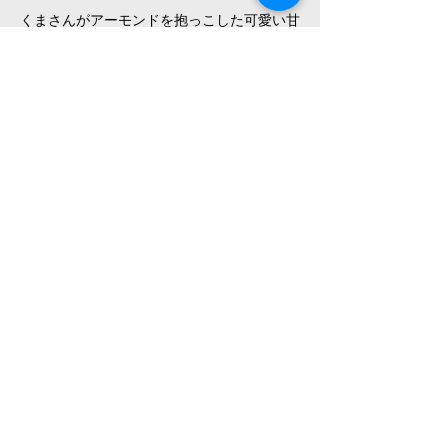
くまさんがアーモンドを抱っこした可愛い甘
さ控えめのクッキーです。
ビスコッティ
香ばしくザクザクした硬い食感が楽しめるビ
スコッティです。