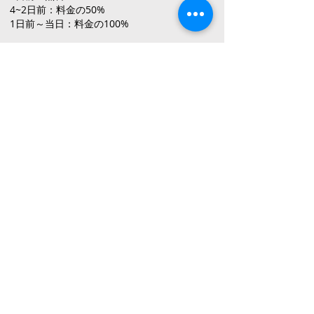
4~2日前：料金の50%
1日前～当日：料金の100%
商品には万全を期しておりますが、万が一お届
けした商品に明確な不良や相違があった場合
は、大変お手数をおかけしますがご連絡くださ
い。返金または返品・交換をお受けいたしま
す。
食品に関してのお客さまのご事情によるお届け
後の返品・交換は、食品の特性上、お受けする
ことが出来ません。お客さまのご事情による商
品の返品・交換送料はお客さま負担とさせてい
ただきます。
オーダーケーキ
スマッシュケーキ
オーダーフルーツタルト
オーダーアイシングクッキー