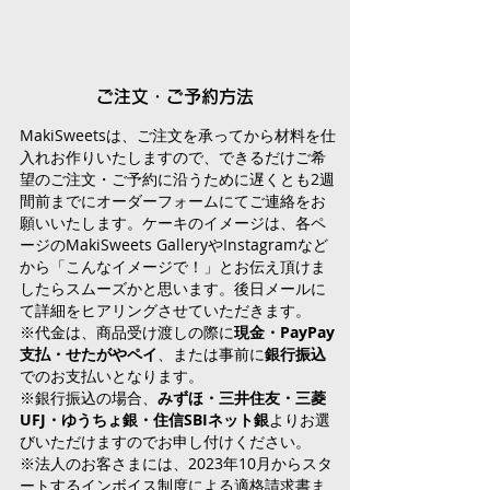
​ご注文・ご予約方法
MakiSweetsは、ご注文を承ってから材料を仕
入れお作りいたしますので、できるだけご希
望のご注文・ご予約に沿うために遅くとも2週
間前までにオーダーフォームにてご連絡をお
願いいたします。ケーキのイメージは、各ペ
ージのMakiSweets GalleryやInstagramなど
から「こんなイメージで！」とお伝え頂けま
したらスムーズかと思います。後日メールに
て詳細をヒアリングさせていただきます。
※代金は、商品受け渡しの際に
現金・PayPay
支払・せたがやペイ
、または事前に
銀行振込
でのお支払いとなります。
※銀行振込の場合、
みずほ・三井住友・三菱
UFJ・ゆうちょ銀・住信SBIネット銀
よりお選
びいただけますのでお申し付けください。
※法人のお客さまには、2023年10月からスタ
ートするインボイス制度による適格請求書ま