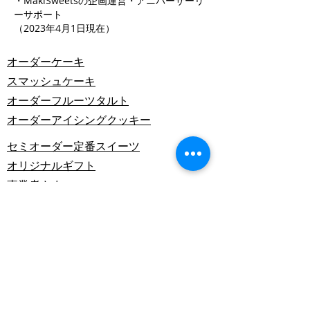
・MakiSweetsの企画運営・アニバーサーリ
ーサポート
（2023年4月1日現在）
オーダーケーキ
スマッシュケーキ
オーダーフルーツタルト
オーダーアイシングクッキー
セミオーダー定番スイーツ
オリジナルギフト
事業者さまへ
お客さまの声
サービス
インフォーメーション
今月の”みっと”さん
運営会社​情報