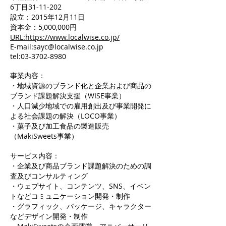
6丁目31-11-202
設立：2015年12月11日
資本金：5,000,000円
URL:https://www.localwise.co.jp/
E-mail:sayc@localwise.co.jp
tel:03-3702-8980
事業内容：
・地域資源のブランド化と企業および商品の
ブランド課題解決支援（WISE事業）
・人口減少地域での雇用創出及び事業開発に
よる社会課題の解決（LOCO事業）
・菓子及び加工食品の製造販売
（MakiSweets事業）
サービス内容：
・企業及び商品ブランド課題解決のための調
査及びコンサルティング
・ウェブサイト、コンテンツ、SNS、イベン
トなどコミュニケーション開発・制作
・グラフィック、パッケージ、キャラクター
などデザイン開発・制作